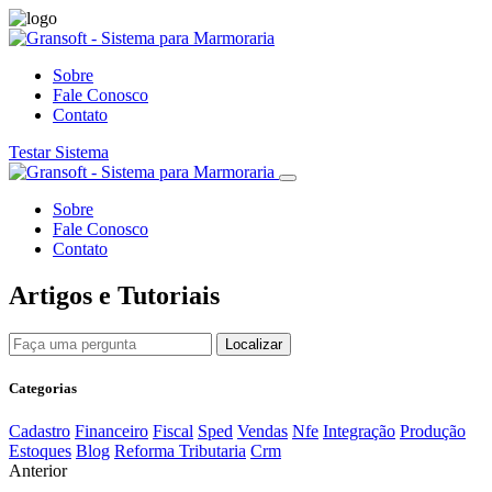
Sobre
Fale Conosco
Contato
Testar Sistema
Sobre
Fale Conosco
Contato
Artigos e Tutoriais
Categorias
Cadastro
Financeiro
Fiscal
Sped
Vendas
Nfe
Integração
Produção
Estoques
Blog
Reforma Tributaria
Crm
Anterior